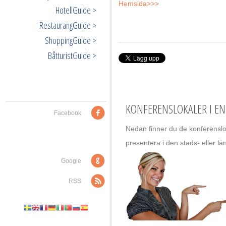
Hemsida>>>
HotellGuide >
RestaurangGuide >
ShoppingGuide >
BåtturistGuide >
KONFERENSLOKALER I E
Facebook
Nedan finner du de konferenslok
presentera i den stads- eller lä
Google
RSS