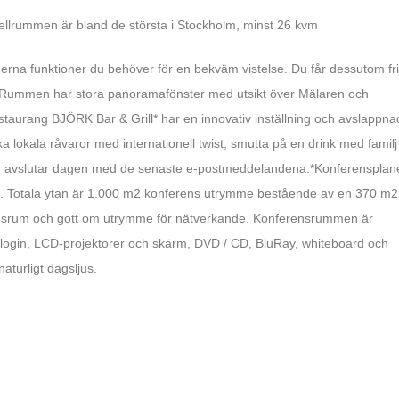
llrummen är bland de största i Stockholm, minst 26 kvm
erna funktioner du behöver för en bekväm vistelse. Du får dessutom fri
nter. Rummen har stora panoramafönster med utsikt över Mälaren och
taurang BJÖRK Bar & Grill* har en innovativ inställning och avslappna
a lokala råvaror med internationell twist, smutta på en drink med familj
du avslutar dagen med de senaste e-postmeddelandena.*Konferensplan
. Totala ytan är 1.000 m2 konferens utrymme bestående av en 370 m2
erensrum och gott om utrymme för nätverkande. Konferensrummen är
login, LCD-projektorer och skärm, DVD / CD, BluRay, whiteboard och
naturligt dagsljus.