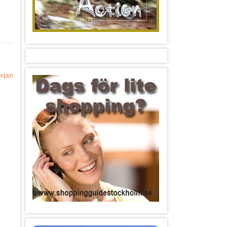
örjan