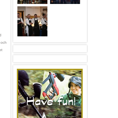
d
 och
et