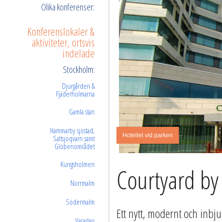
Olika konferenser:
Konferenslokaler &
aktiviteter, ortsvis
indelade
Stockholm:
Djurgården &
Fjäderholmarna
Gamla stan
Hammarby sjöstad,
Hotellet vid parken
Saltsjöqvarn samt
Globenområdet
Kungsholmen
Courtyard by
Norrmalm
Södermalm
Ett nytt, modernt och inbju
Vasastan