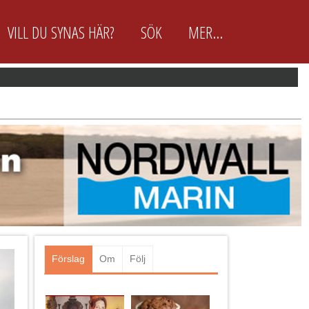
VILL DU SYNAS HÄR?
SÖK
MER...
BokaKickOff.nu är främst
framtagen för arbetsplatser
BokaKickOff.nu är en enkel och
lättanvänd Konferens- &
EventGuide för arbetsplatser &
företag. Här finns ca 100 utvalda
kick off arrangörer. D.v.s. de vi
anser är...
Läs mer
Förslag
Om
Följ