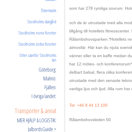
som har 278 rymliga sovrum. Hote
Östermalm
Stockholms skärgård
och de är utrustade med alla mod
tillgång till hotellets fitnessce
Stockholms norra förorter
Rålambshovsparken.*Hotellets res
Stockholms södra förorter
atmosfär. Här kan du njuta svensk
Orter utanför Stockholms
vänner eller ta en kaffe medan 
län
har 12 mötes- och konferensrum*
Göteborg:
delbart balsal, flera olika konf
Malmö:
utrustade med den senaste tekno
Fjällen:
vanliga ljus och ljud. Alla rum har 
I övriga landet:
Tel: +46 8 44 13 100
Transporter & annat
MER HJÄLP & LOGISTIK:
Rålambshovsleden 50
JulbordsGuide >