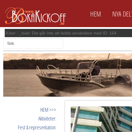
HEM
NYA DE
JUser: :_load: Det går inte att ladda användare med ID: 164
HEM >>>
Aktiviteter:
Fest & representation: