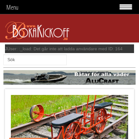
Menu
JUser: :_load: Det går inte att ladda användare med ID: 164