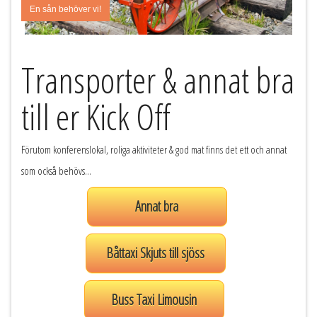
En sån behöver vi!
Transporter & annat bra
till er Kick Off
Förutom konferenslokal, roliga aktiviteter & god mat finns det ett och annat
som också behövs...
Annat bra
Båttaxi Skjuts till sjöss
Buss Taxi Limousin